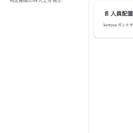
特定期間のみ人工を表示
📄️
人員配置